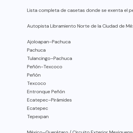
Lista completa de casetas donde se exenta el p
Autopista Libramiento Norte de la Ciudad de Mé
Ajoloapan–Pachuca
Pachuca
Tulancingo–Pachuca
Peñón–Texcoco
Peñón
Texcoco
Entronque Peñón
Ecatepec–Pirámides
Ecatepec
Tepexpan
México–Querétaro / Circuito Exterior Mexiquens