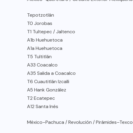
Tepotzotlán
T0 Jorobas
T1 Tultepec / Jaltenco
A1b Huehuetoca
A1a Huehuetoca
T5 Tultitlán
A33 Coacalco
A35 Salida a Coacalco
T6 Cuautitlán Izcalli
A5 Hank González
T2 Ecatepec
A12 Santa Inés
México–Pachuca / Revolución / Pirámides–Texc