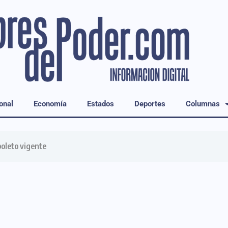
onal
Economía
Estados
Deportes
Columnas
boleto vigente