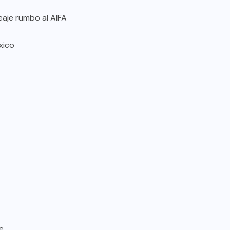
eaje rumbo al AIFA
xico
e