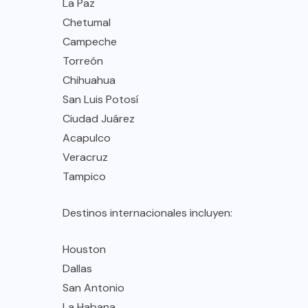
La Paz
Chetumal
Campeche
Torreón
Chihuahua
San Luis Potosí
Ciudad Juárez
Acapulco
Veracruz
Tampico
Destinos internacionales incluyen:
Houston
Dallas
San Antonio
La Habana