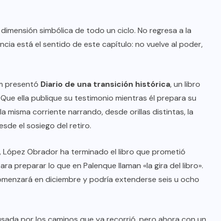
dimensión simbólica de todo un ciclo. No regresa a la
ncia está el sentido de este capítulo: no vuelve al poder,
um presentó
Diario de una transición histórica
, un libro
 Que ella publique su testimonio mientras él prepara su
a misma corriente narrando, desde orillas distintas, la
esde el sosiego del retiro.
, López Obrador ha terminado el libro que prometió
ara preparar lo que en Palenque llaman «la gira del libro».
 comenzará en diciembre y podría extenderse seis u ocho
pausada por los caminos que ya recorrió, pero ahora con un