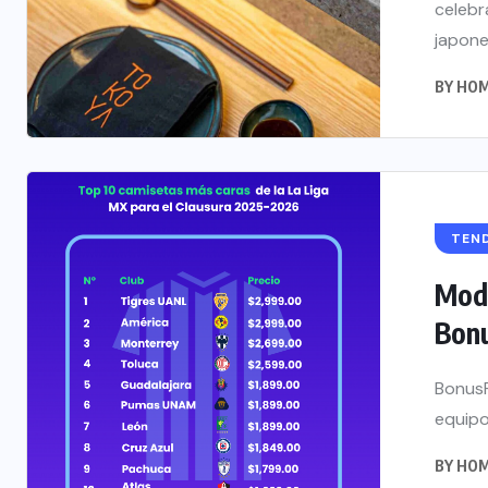
celebr
japone
BY
HOM
TEN
Moda
Bonu
BonusF
equipo
BY
HOM