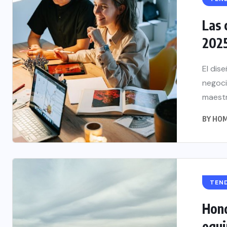
Las 
2025
El dise
negoci
maestrí
BY
HOM
TEN
Hond
equ