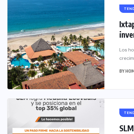
TEN
Ixta
inve
Los ho
crecim
BY
HOM
TEN
SLM 