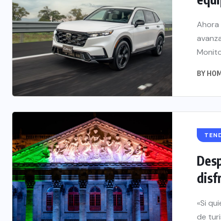
Ahora 
avanza
Monito
BY
HOM
TEN
Desp
disf
«Si qu
de tur