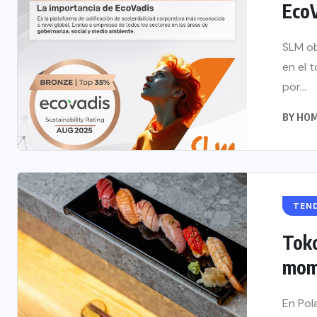
EcoV
SLM ob
en el 
por...
BY
HOM
TEN
Toko
mome
En Pol