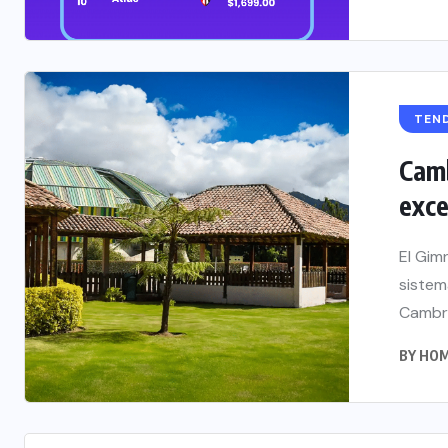
TEN
Camb
exce
El Gim
sistem
Cambri
BY
HOM