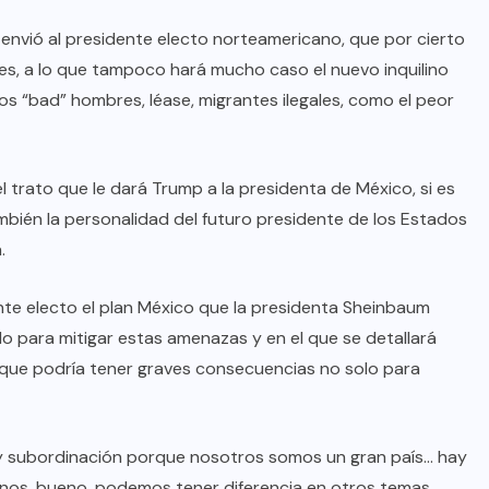
 envió al presidente electo norteamericano, que por cierto
ales, a lo que tampoco hará mucho caso el nuevo inquilino
los “bad” hombres, léase, migrantes ilegales, como el peor
 trato que le dará Trump a la presidenta de México, si es
mbién la personalidad del futuro presidente de los Estados
.
nte electo el plan México que la presidenta Sheinbaum
o para mitigar estas amenazas y en el que se detallará
, que podría tener graves consecuencias no solo para
y subordinación porque nosotros somos un gran país… hay
nos, bueno, podemos tener diferencia en otros temas