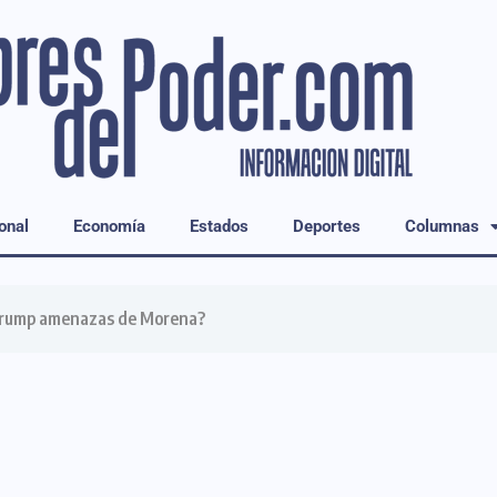
onal
Economía
Estados
Deportes
Columnas
 Trump amenazas de Morena?