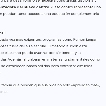
 para desarrollarlo se necesita constancia, disciplina y
ientadora del nuevo centro
. «Este centro representa una
ón puedan tener acceso a una educación complementaria
til
 cada vez más exigentes, programas como Kumon juegan
ntes fuera del aula escolar. El método Kumon está
e el alumno pueda avanzar por sí mismo— y la
s día. Además, al trabajar en materias fundamentales como
se establecen bases sólidas para enfrentar estudios
.
 familia que buscan que sus hijos no solo «aprendan más»,
anza.