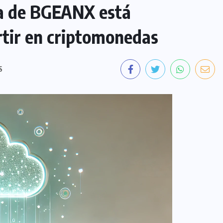
va de BGEANX está
rtir en criptomonedas
S