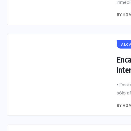
inmedia
BY
HOM
ALC
Enca
Inte
• Dest
sólo a
BY
HOM