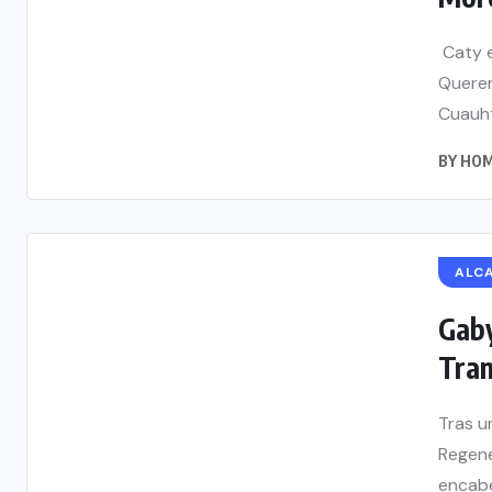
Caty e
Querem
Cuauht
BY
HOM
ALC
Gaby
Tran
Tras u
Regene
encabe