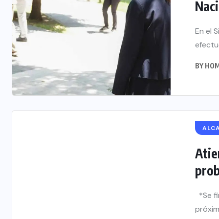
Naci
En el 
efectuó
BY
HOM
ALC
Atie
prob
*Se fi
próxim