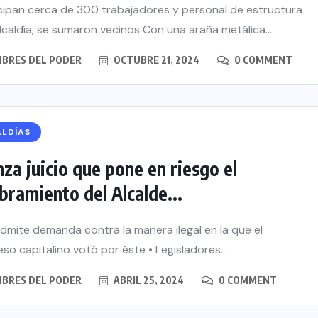
icipan cerca de 300 trabajadores y personal de estructura
alcaldía; se sumaron vecinos Con una araña metálica...
BRES DEL PODER
OCTUBRE 21, 2024
0 COMMENT
ALDÍAS
za juicio que pone en riesgo el
ramiento del Alcalde...
dmite demanda contra la manera ilegal en la que el
so capitalino votó por éste • Legisladores...
BRES DEL PODER
ABRIL 25, 2024
0 COMMENT