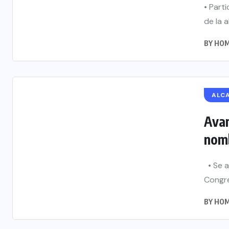
• Part
de la 
BY
HOM
ALC
Avan
nomb
• Se a
Congre
BY
HOM