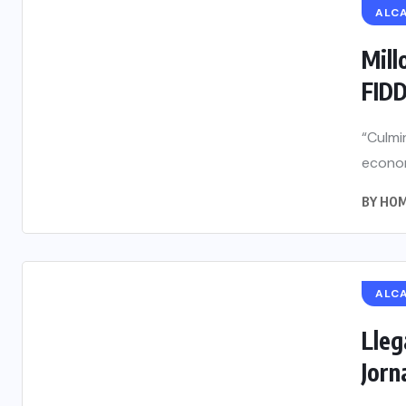
ALC
Mill
FIDD
“Culmi
economí
BY
HOM
ALC
Lleg
Jorn