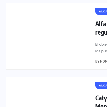
ALC
Alfa
regu
El obj
los pue
BY
HOM
ALC
Caty
More