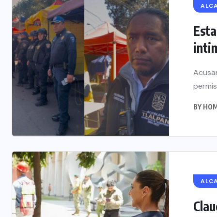
ALC
Esta
inti
Acusan
permis
BY
HOM
ALC
Clau