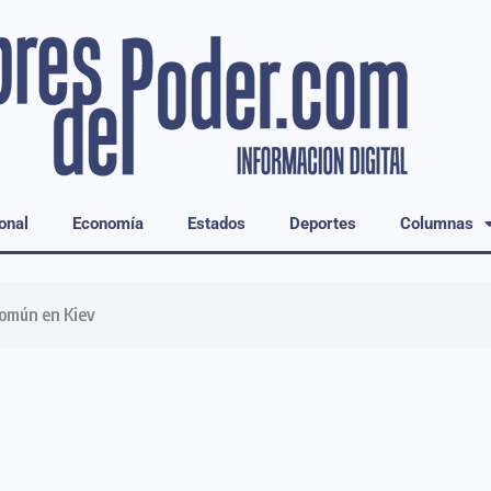
onal
Economía
Estados
Deportes
Columnas
común en Kiev