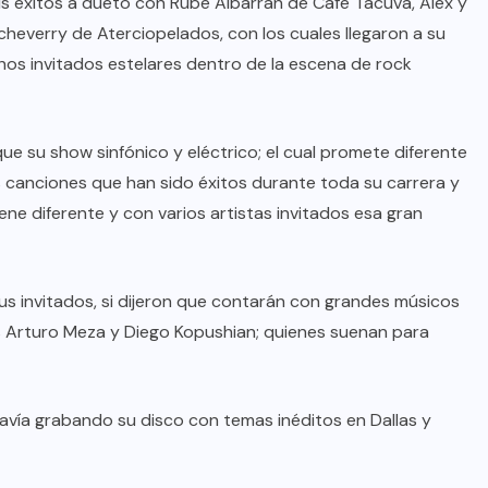
sus éxitos a dueto con Rube Albarrán de Café Tacuva, Alex y
Echeverry de Aterciopelados, con los cuales llegaron a su
s invitados estelares dentro de la escena de rock
ue su show sinfónico y eléctrico; el cual promete diferente
 canciones que han sido éxitos durante toda su carrera y
 diferente y con varios artistas invitados esa gran
us invitados, si dijeron que contarán con grandes músicos
 Arturo Meza y Diego Kopushian; quienes suenan para
avía grabando su disco con temas inéditos en Dallas y