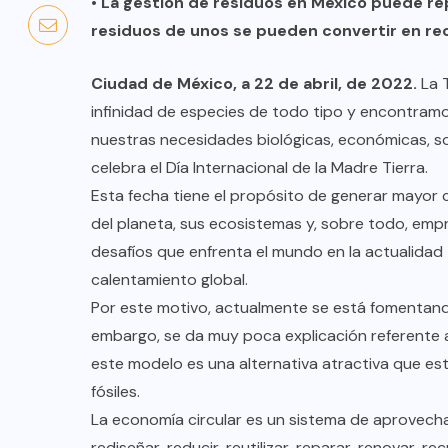
• La gestión de residuos en México puede re
residuos de unos se pueden convertir en rec
Ciudad de México, a 22 de abril, de 2022.
La T
infinidad de especies de todo tipo y encontramo
nuestras necesidades biológicas, económicas, soci
celebra el Día Internacional de la Madre Tierra.
Esta fecha tiene el propósito de generar mayor 
del planeta, sus ecosistemas y, sobre todo, em
desafíos que enfrenta el mundo en la actualidad 
calentamiento global.
Por este motivo, actualmente se está fomentand
embargo, se da muy poca explicación referente 
este modelo es una alternativa atractiva que es
fósiles.
La economía circular es un sistema de aprovecham
rediseñar, reducir, reutilizar, reparar, renovar, r