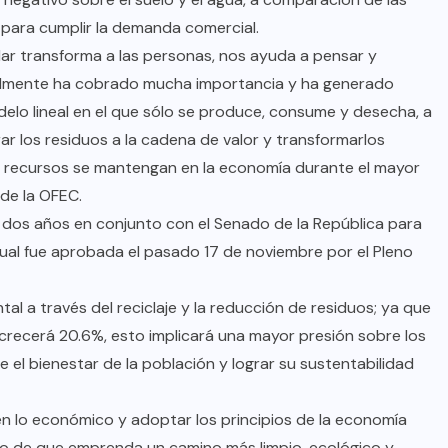
 para cumplir la demanda comercial.
ar transforma a las personas, nos ayuda a pensar y
ualmente ha cobrado mucha importancia y ha generado
delo lineal en el que sólo se produce, consume y desecha, a
rar los residuos a la cadena de valor y transformarlos
s recursos se mantengan en la economía durante el mayor
 de la OFEC.
 dos años en conjunto con el Senado de la República para
cual fue aprobada el pasado 17 de noviembre por el Pleno
al a través del reciclaje y la reducción de residuos; ya que
crecerá 20.6%, esto implicará una mayor presión sobre los
el bienestar de la población y lograr su sustentabilidad
en lo económico y adoptar los principios de la economía
ndo de que emprenda un camino más limpio, ecológico y