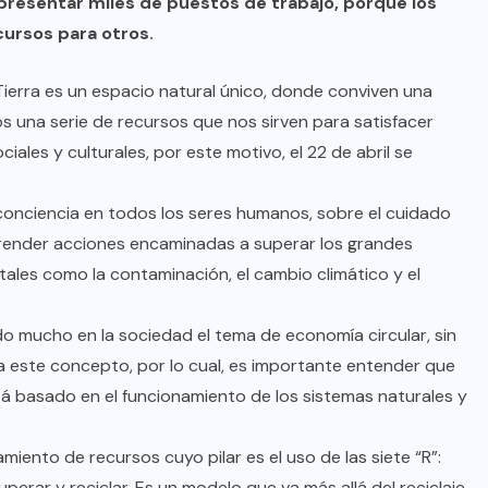
presentar miles de puestos de trabajo, porque los
ursos para otros.
ierra es un espacio natural único, donde conviven una
s una serie de recursos que nos sirven para satisfacer
ales y culturales, por este motivo, el 22 de abril se
conciencia en todos los seres humanos, sobre el cuidado
prender acciones encaminadas a superar los grandes
tales como la contaminación, el cambio climático y el
o mucho en la sociedad el tema de economía circular, sin
a este concepto, por lo cual, es importante entender que
tá basado en el funcionamiento de los sistemas naturales y
iento de recursos cuyo pilar es el uso de las siete “R”:
ecuperar y reciclar. Es un modelo que va más allá del reciclaje