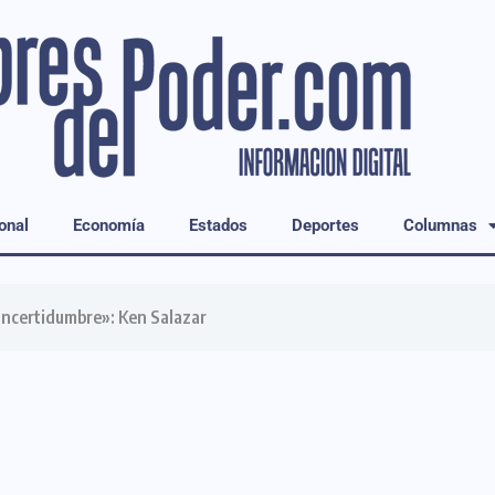
onal
Economía
Estados
Deportes
Columnas
«incertidumbre»: Ken Salazar