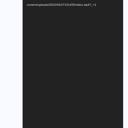
content/uploads/2022/04/27151455/video.mp4?_=1