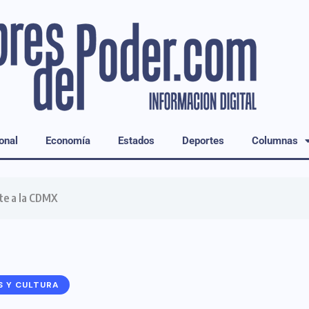
onal
Economía
Estados
Deportes
Columnas
te a la CDMX
S Y CULTURA