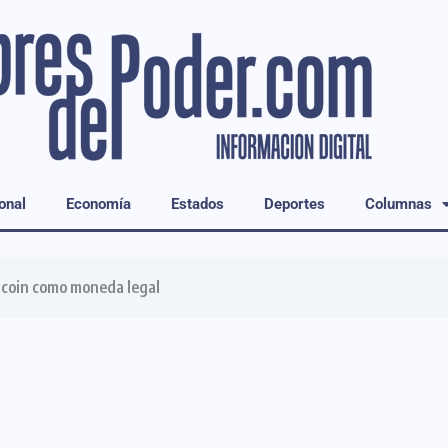
onal
Economía
Estados
Deportes
Columnas
itcoin como moneda legal