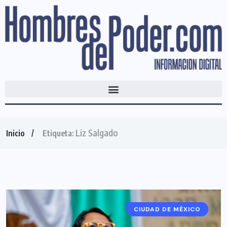
Liz Salgado
Inicio
Etiqueta:
CIUDAD DE MÉXICO
ALCALDÍAS CDMX
CDMX