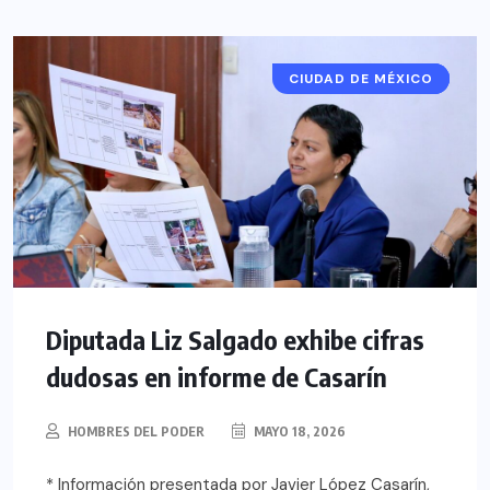
CIUDAD DE MÉXICO
ALCALDÍAS CDMX
CDMX
Diputada Liz Salgado exhibe cifras
dudosas en informe de Casarín
HOMBRES DEL PODER
MAYO 18, 2026
* Información presentada por Javier López Casarín,