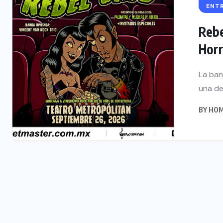
ENT
Rebe
Horr
La ban
una de 
BY
HOM